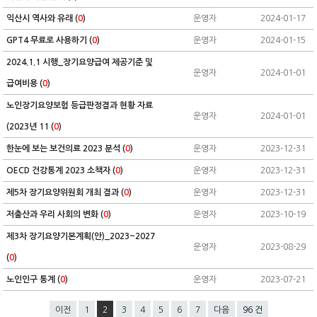
익산시 역사와 유래 (
0
)
운영자
2024-01-17
GPT4 무료로 사용하기 (
0
)
운영자
2024-01-15
2024.1.1 시행_장기요양급여 제공기준 및
운영자
2024-01-01
급여비용 (
0
)
노인장기요양보험 등급판정결과 현황 자료
운영자
2024-01-01
(2023년 11 (
0
)
한눈에 보는 보건의료 2023 분석 (
0
)
운영자
2023-12-31
OECD 건강통계 2023 소책자 (
0
)
운영자
2023-12-31
제5차 장기요양위원회 개최 결과 (
0
)
운영자
2023-12-31
저출산과 우리 사회의 변화 (
0
)
운영자
2023-10-19
제3차 장기요양기본계획(안)_2023~2027
운영자
2023-08-29
(
0
)
노인인구 통계 (
0
)
운영자
2023-07-21
이전
1
2
3
4
5
6
7
다음
96 건