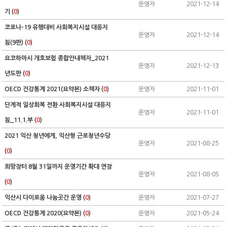
운영자
2021-12-14
기 (
0
)
코로나-19 유행대비 사회복지시설 대응지
운영자
2021-12-14
침(9판) (
0
)
요코하마시 개호보험 종합안내책자_2021
운영자
2021-12-13
년도판 (
0
)
OECD 건강통계 2021(요약본) 소책자 (
0
)
운영자
2021-11-01
단계적 일상회복 전환 사회복지시설 대응지
운영자
2021-11-01
침_11.1.부 (
0
)
2021 익산 청년에게, 익산형 근로청년수당
운영자
2021-08-25
(
0
)
희망장터 8월 31일까지 운영기간 확대 연장
운영자
2021-08-05
(
0
)
익산시 다이로움 나눔곳간 운영 (
0
)
운영자
2021-07-27
OECD 건강통계 2020(요약본) (
0
)
운영자
2021-05-24