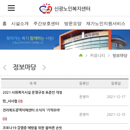
홈
시설소개
주간보호센터
방문요양
재가노인지원서비스
커뮤니티
정보마당
정보마당
제 목
등록인
등록일
2021 사회복지시설 운영규정 표준안 개정
운영자
2021-12-17
판_서사협 (
0
)
전라북도광역치매센터 소식지 '기억모아'
운영자
2021-12-15
(
0
)
코로나19 감염증 예방을 위한 올바른 손씻