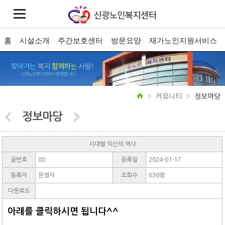
홈
시설소개
주간보호센터
방문요양
재가노인지원서비스
커뮤니티
정보마당
정보마당
시대별 익산의 역사
글번호
80
등록일
2024-01-17
등록자
운영자
조회수
636명
다운로드
아래를 클릭하시면 됩니다^^