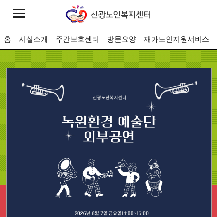
홈
시설소개
주간보호센터
방문요양
재가노인지원서비스
주간보호센터
일상생활을 혼자서 수행하기 어려운
어르신을 위한 장기요양서비스 입니다.
시설소개
사업안내
이용안내
063-
843-1230
문의전화