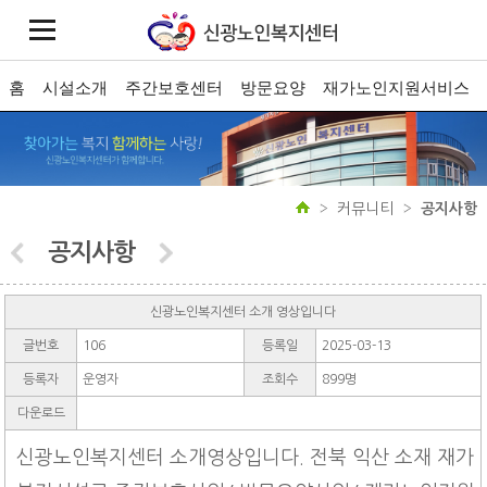
홈
시설소개
주간보호센터
방문요양
재가노인지원서비스
커뮤니티
공지사항
공지사항
신광노인복지센터 소개 영상입니다
글번호
106
등록일
2025-03-13
등록자
운영자
조회수
899명
다운로드
신광노인복지센터 소개영상입니다. 전북 익산 소재 재가