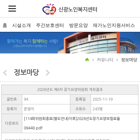
홈
시설소개
주간보호센터
방문요양
재가노인지원서비스
커뮤니티
정보마당
정보마당
2026년도 제6차 장기요양위원회 개최결과
글번호
94
등록일
2025-11-19
등록자
운영자
조회수
243명
[114화위원회종료(별도안내)이후]2026년도장기요양보험료율
다운로드
09448.pdf