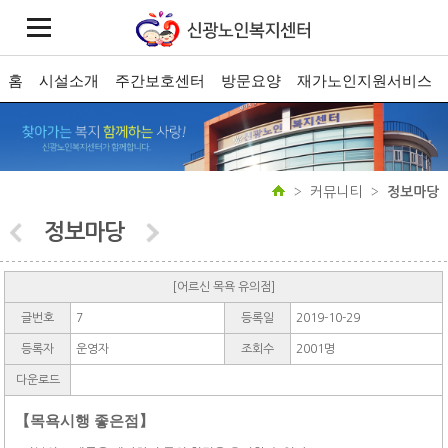
홈
시설소개
주간보호센터
방문요양
재가노인지원서비스
커뮤니티
정보마당
정보마당
[어르신 목욕 유의점]
글번호
7
등록일
2019-10-29
등록자
운영자
조회수
2001명
다운로드
【목욕시행 좋은점】